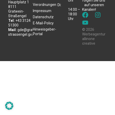
Uhr
folgen Sie uns
Hauptplatz 1
Verordnungen
Di:
auf unseren
8111
14:00 –
Kanälen!
Impressum
Gratwein-
18:00
Straßengel
Datenschutz
Uhr
Tel:
+43 3124
E-Mail-Policy
51300
Hinweisgeber-
© 2026
Mail:
gde@gratwein-
Portal
Werbeagentur
strassengel.gv.at
allinone
creative