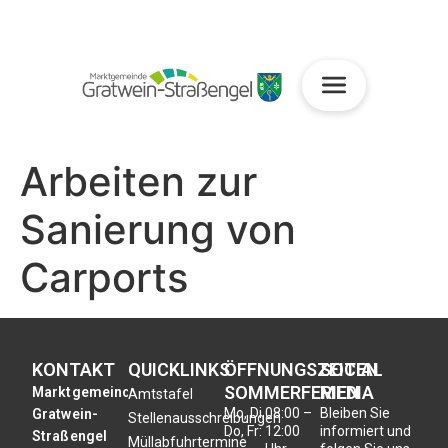
Arbeiten zur
Sanierung von
Carports
KONTAKT
QUICKLINKS
ÖFFNUNGSZEITEN
SOCIAL
SOMMERFERIEN
MEDIA
Marktgemeinde
Amtstafel
Mo, Di,
08:00 –
Bleiben Sie
Gratwein-
Stellenausschreibungen
Do, Fr:
12:00
informiert und
Straßengel
Müllabfuhrtermine