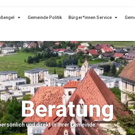
aßengel
Gemeinde Politik
Bürger*innen Service
Geme
Beratung
ersönlich und direkt in Ihrer Gemeinde.