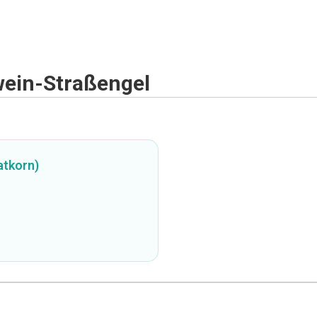
wein-Straßengel
atkorn)