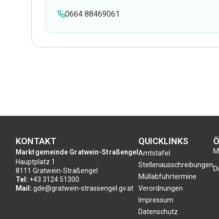
0664 88469061
KONTAKT
QUICKLINKS
Ö
Mo
Marktgemeinde Gratwein-Straßengel
Amtstafel
Hauptplatz 1
Stellenausschreibungen
Di
8111 Gratwein-Straßengel
Müllabfuhrtermine
Tel:
+43 3124 51300
Mail:
gde@gratwein-strassengel.gv.at
Verordnungen
Impressum
Datenschutz