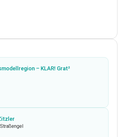
modellregion – KLAR! Grat²
itzler
-Straßengel