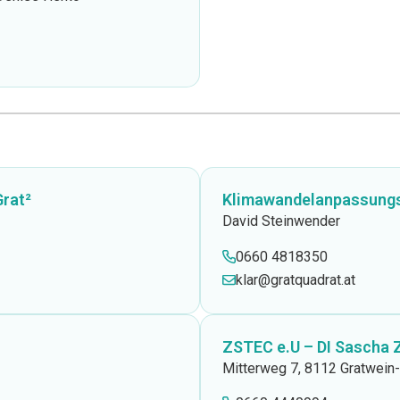
Grat²
Klimawandelanpassungs
David Steinwender
0660 4818350
klar@gratquadrat.at
ZSTEC e.U – DI Sascha Z
Mitterweg 7, 8112 Gratwein