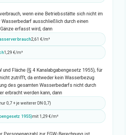
rbrauch, wenn eine Betriebsstätte sich nicht im
 Wasserbedarf ausschließlich durch einen
Gänze erfasst wird, dann
Wasserverbrauch
2,61 €/m³
ch
1,29 €/m³
und Fläche (§ 4 Kanalabgabengesetz 1955), für
 nicht zutrifft, da entweder kein Wasserbezug
sung des gesamten Wasserbedarfs nicht durch
r erbracht werden kann, dann
ur 0,7 + je weiterer DN 0,7)
bengesetz 1955)
mit 1,29 €/m²
 der Personenanzahl zur EGW-Berechnung ist