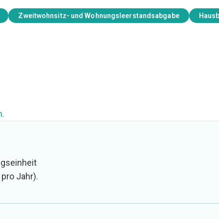
Zweitwohnsitz- und Wohnungsleerstandsabgabe
Hausb
.
ngseinheit
pro Jahr).