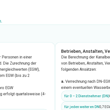
.
Betrieben, Anstalten, V
r Personen in einer
Die Berechnung der Kanalbe
d. Die Zurechnung der
von Betrieben, Anstalten, Ve
nergleichwerten (EGW),
folgenden Ansätzen:
em EGW (bis zu 2
a.
Verrechnung nach DN-EGW,
einem eventuellen Wasserbe
 pro EGW
g erfolgt quartalsweise (4-
für 0 – 2 Dienstnehmer (DN)
für jeden weiteren DN
0,7 EG