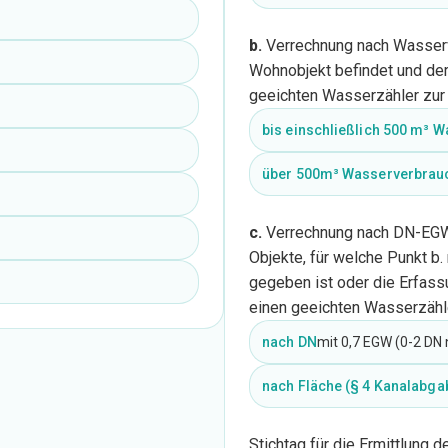
b.
Verrechnung nach Wasserve
Wohnobjekt befindet und der
geeichten Wasserzähler zur 
bis einschließlich 500 m³ 
über 500m³ Wasserverbrau
c.
Verrechnung nach DN-EGW 
Objekte, für welche Punkt b.
gegeben ist oder die Erfas
einen geeichten Wasserzähle
nach DN
mit 0,7 EGW (0-2 DN n
nach Fläche (§ 4 Kanalabga
Stichtag für die Ermittlung