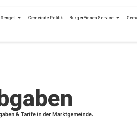
aßengel
Gemeinde Politik
Bürger*innen Service
Geme
Abgaben
bgaben & Tarife in der Marktgemeinde.