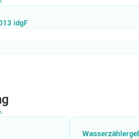
.
013 idgF
ng
.
Wasserzählergeb