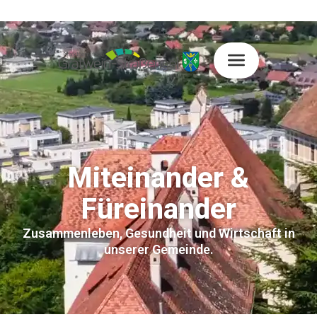
Miteinander &
Füreinander
Zusammenleben, Gesundheit und Wirtschaft in
unserer Gemeinde.