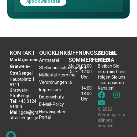
App downloaden
KONTAKT
QUICKLINKS
ÖFFNUNGSZEITEN
SOCIAL
SOMMERFERIEN
MEDIA
Marktgemeinde
Amtstafel
Mo, Di,
08:00 –
Bleiben Sie
Gratwein-
Stellenausschreibungen
Do, Fr:
12:00
informiert und
Straßengel
Müllabfuhrtermine
Uhr
folgen Sie uns
Hauptplatz 1
Verordnungen
Di:
auf unseren
8111
14:00 –
Kanälen!
Impressum
Gratwein-
18:00
Straßengel
Datenschutz
Uhr
Tel:
+43 3124
E-Mail-Policy
51300
© 2026
Hinweisgeber-
Mail:
gde@gratwein-
Werbeagentur
Portal
strassengel.gv.at
allinone
creative