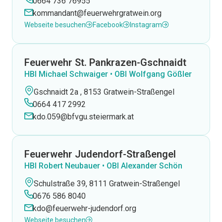
0664 736 76955
kommandant@feuerwehrgratwein.org
Webseite besuchen
Facebook
Instagram
Feuerwehr St. Pankrazen-Gschnaidt
HBI Michael Schwaiger • OBI Wolfgang Gößler
Gschnaidt 2a , 8153 Gratwein-Straßengel
0664 417 2992
kdo.059@bfvgu.steiermark.at
Feuerwehr Judendorf-Straßengel
HBI Robert Neubauer • OBI Alexander Schön
Schulstraße 39, 8111 Gratwein-Straßengel
0676 586 8040
kdo@feuerwehr-judendorf.org
Webseite besuchen