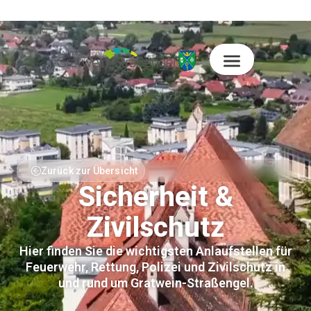
Zurück zur Übersicht
Sicherheit &
Zivilschutz
Hier finden Sie die wichtigsten Anlaufstellen für
Feuerwehr, Rettung, Polizei und Zivilschutz in
und rund um Gratwein-Straßengel.