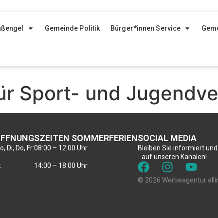
aßengel
Gemeinde Politik
Bürger*innen Service
Geme
ür Sport- und Jugendve
FFNUNGSZEITEN SOMMERFERIEN
SOCIAL MEDIA
, Di, Do, Fr:
08:00 – 12:00 Uhr
Bleiben Sie informiert und
auf unseren Kanälen!
:
14:00 – 18:00 Uhr
© 2026 Werbeagentur alli