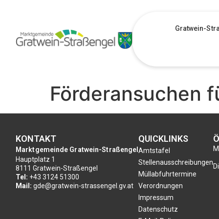
Gratwein-Str
Förderansuchen f
KONTAKT
QUICKLINKS
Ö
Mo
Marktgemeinde Gratwein-Straßengel
Amtstafel
Hauptplatz 1
Stellenausschreibungen
Di
8111 Gratwein-Straßengel
Müllabfuhrtermine
Tel:
+43 3124 51300
Mail:
gde@gratwein-strassengel.gv.at
Verordnungen
Impressum
Datenschutz