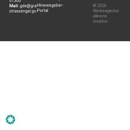
51300
Hinweisgeber-
© 2026
Mail:
gde@gratwein-
Portal
Werbeagentur
strassengel.gv.at
allinone
creative