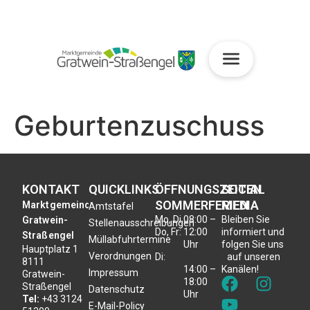
Geburtenzuschuss
KONTAKT
QUICKLINKS
ÖFFNUNGSZEITEN
SOCIAL
SOMMERFERIEN
MEDIA
Marktgemeinde
Amtstafel
Mo, Di,
08:00 –
Bleiben Sie
Gratwein-
Stellenausschreibungen
Do, Fr:
12:00
informiert und
Straßengel
Müllabfuhrtermine
Uhr
folgen Sie uns
Hauptplatz 1
Verordnungen
Di:
auf unseren
8111
14:00 –
Kanälen!
Impressum
Gratwein-
18:00
Straßengel
Datenschutz
Uhr
Tel:
+43 3124
E-Mail-Policy