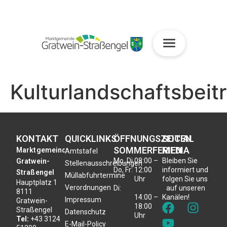
Kulturlandschaftsbeit
KONTAKT
QUICKLINKS
ÖFFNUNGSZEITEN
SOCIAL
SOMMERFERIEN
MEDIA
Marktgemeinde
Amtstafel
Mo, Di,
08:00 –
Bleiben Sie
Gratwein-
Stellenausschreibungen
Do, Fr:
12:00
informiert und
Straßengel
Müllabfuhrtermine
Uhr
folgen Sie uns
Hauptplatz 1
Verordnungen
Di:
auf unseren
8111
14:00 –
Kanälen!
Impressum
Gratwein-
18:00
Straßengel
Datenschutz
Uhr
Tel:
+43 3124
E-Mail-Policy