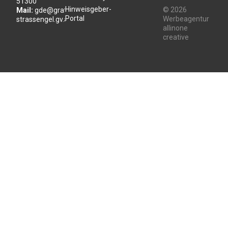
51300
Hinweisgeber-
© 2026
Mail:
gde@gratwein-
Portal
Werbeagentur
strassengel.gv.at
allinone
creative