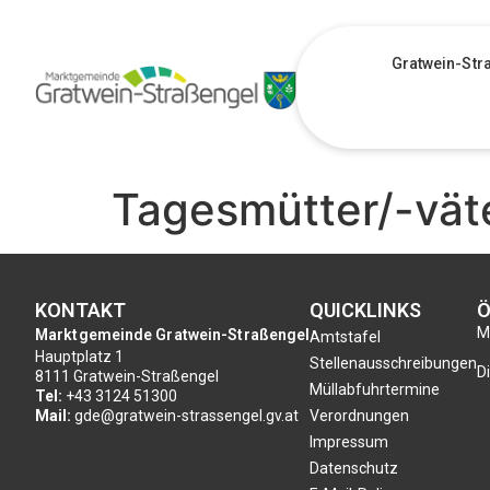
Gratwein-Str
Tagesmütter/-vät
KONTAKT
QUICKLINKS
Ö
Mo
Marktgemeinde Gratwein-Straßengel
Amtstafel
Hauptplatz 1
Stellenausschreibungen
Di
8111 Gratwein-Straßengel
Müllabfuhrtermine
Tel:
+43 3124 51300
Mail:
gde@gratwein-strassengel.gv.at
Verordnungen
Impressum
Datenschutz