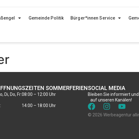
aßengel
Gemeinde Politik
Bürger*innen Service
Geme
er
FFNUNGSZEITEN SOMMERFERIEN
SOCIAL MEDIA
, Di, Do, Fr:
08:00 – 12:00 Uhr
Bleiben Sie informiert und
auf unseren Kanälen!
:
14:00 – 18:00 Uhr
© 2026 Werbeagentur alli