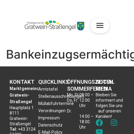
Bankeinzugsermächti
KONTAKT
QUICKLINKS
ÖFFNUNGSZEITEN
SOCIAL
SOMMERFERIEN
MEDIA
Marktgemeinde
Amtstafel
Mo, Di,
08:00 –
Bleiben Sie
Gratwein-
Stellenausschreibungen
Do, Fr:
12:00
informiert und
Straßengel
Müllabfuhrtermine
Uhr
folgen Sie uns
Hauptplatz 1
Verordnungen
Di:
auf unseren
8111
14:00 –
Kanälen!
Impressum
Gratwein-
18:00
Straßengel
Datenschutz
Uhr
Tel:
+43 3124
E-Mail-Policy