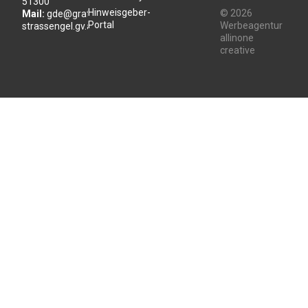
51300
Hinweisgeber-
© 2026
Mail:
gde@gratwein-
Portal
Werbeagentur
strassengel.gv.at
allinone
creative