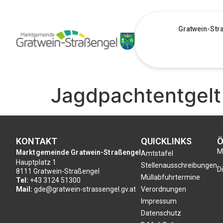
Gratwein-Str
Jagdpachtentgelt
KONTAKT
QUICKLINKS
Ö
Mo
Marktgemeinde Gratwein-Straßengel
Amtstafel
Hauptplatz 1
Stellenausschreibungen
Di
8111 Gratwein-Straßengel
Müllabfuhrtermine
Tel:
+43 3124 51300
Mail:
gde@gratwein-strassengel.gv.at
Verordnungen
Impressum
Datenschutz