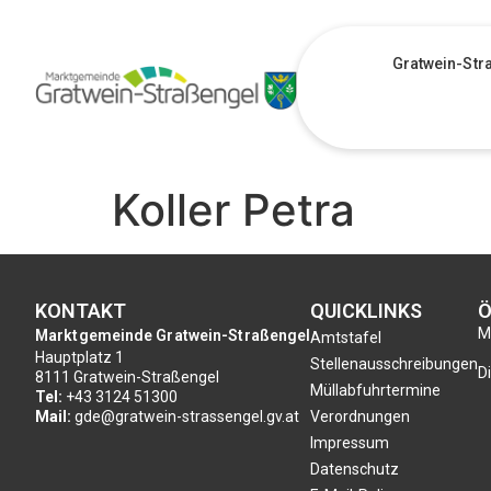
Gratwein-Str
Koller Petra
KONTAKT
QUICKLINKS
Ö
Mo
Marktgemeinde Gratwein-Straßengel
Amtstafel
Hauptplatz 1
Stellenausschreibungen
Di
8111 Gratwein-Straßengel
Müllabfuhrtermine
Tel:
+43 3124 51300
Mail:
gde@gratwein-strassengel.gv.at
Verordnungen
Impressum
Datenschutz