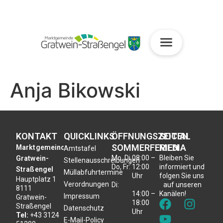
Anja Bikowski
KONTAKT
QUICKLINKS
ÖFFNUNGSZEITEN
SOCIAL
SOMMERFERIEN
MEDIA
Marktgemeinde
Amtstafel
Mo, Di,
08:00 –
Bleiben Sie
Gratwein-
Stellenausschreibungen
Do, Fr:
12:00
informiert und
Straßengel
Müllabfuhrtermine
Uhr
folgen Sie uns
Hauptplatz 1
Verordnungen
Di:
auf unseren
8111
14:00 –
Kanälen!
Impressum
Gratwein-
18:00
Straßengel
Datenschutz
Uhr
Tel:
+43 3124
E-Mail-Policy