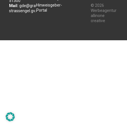
51300
Hinweisgeber-
© 2026
Mail:
gde@gratwein-
Portal
Werbeagentur
strassengel.gv.at
allinone
creative