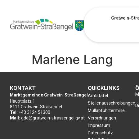
Gratwein-Str
Marlene Lang
KONTAKT
QUICKLINKS
Ö
Mo
Marktgemeinde Gratwein-Straßengel
Amtstafel
Hauptplatz 1
Stellenausschreibungen
Di
8111 Gratwein-Straßengel
Müllabfuhrtermine
Tel:
+43 3124 51300
Mail:
gde@gratwein-strassengel.gv.at
Verordnungen
Impressum
Datenschutz