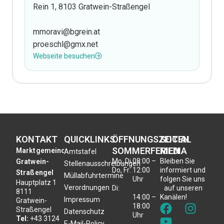
Rein 1, 8103 Gratwein-Straßengel
mmoravi@bgrein.at
proeschl@gmx.net
Webseite besuchen
KONTAKT
QUICKLINKS
ÖFFNUNGSZEITEN
SOCIAL
SOMMERFERIEN
MEDIA
Marktgemeinde
Amtstafel
Mo, Di,
08:00 –
Bleiben Sie
Gratwein-
Stellenausschreibungen
Do, Fr:
12:00
informiert und
Straßengel
Müllabfuhrtermine
Uhr
folgen Sie uns
Hauptplatz 1
Verordnungen
Di:
auf unseren
8111
14:00 –
Kanälen!
Impressum
Gratwein-
18:00
Straßengel
Datenschutz
Uhr
Tel:
+43 3124
E-Mail-Policy