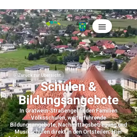
Zurück zur Übersicht
Schulen &
Bildungsangebote
In Gratwein-Straßengel finden Familien
Volksschulen, weiterführende
Bildungsangebote, Nachmittagsbetreuung und
Musikschulen direkt in den Ortsteilen. Hier