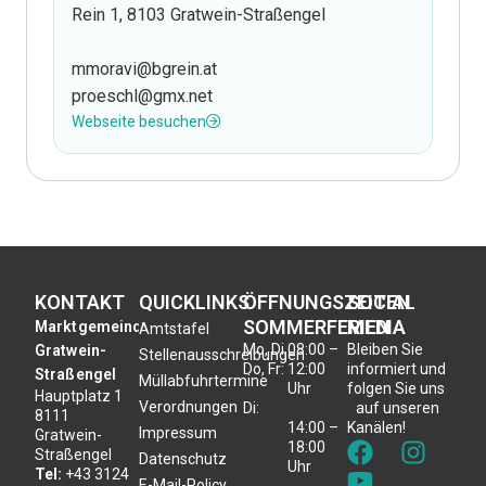
Rein 1, 8103 Gratwein-Straßengel
mmoravi@bgrein.at
proeschl@gmx.net
Webseite besuchen
KONTAKT
QUICKLINKS
ÖFFNUNGSZEITEN
SOCIAL
SOMMERFERIEN
MEDIA
Marktgemeinde
Amtstafel
Mo, Di,
08:00 –
Bleiben Sie
Gratwein-
Stellenausschreibungen
Do, Fr:
12:00
informiert und
Straßengel
Müllabfuhrtermine
Uhr
folgen Sie uns
Hauptplatz 1
Verordnungen
Di:
auf unseren
8111
14:00 –
Kanälen!
Impressum
Gratwein-
18:00
Straßengel
Datenschutz
Uhr
Tel:
+43 3124
E-Mail-Policy