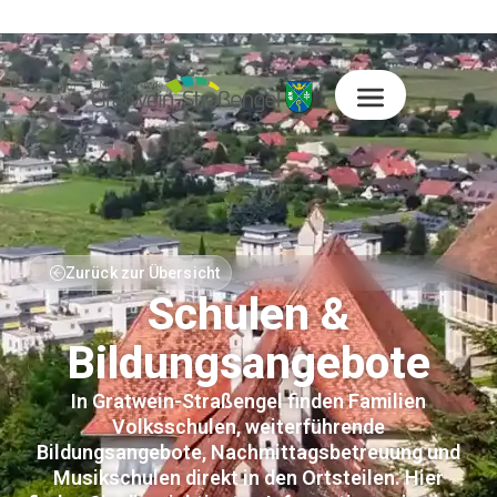
Zurück zur Übersicht
Schulen &
Bildungsangebote
In Gratwein-Straßengel finden Familien
Volksschulen, weiterführende
Bildungsangebote, Nachmittagsbetreuung und
Musikschulen direkt in den Ortsteilen. Hier