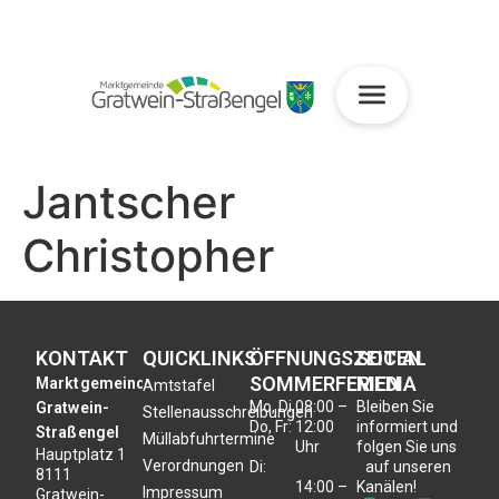
Jantscher
Christopher
KONTAKT
QUICKLINKS
ÖFFNUNGSZEITEN
SOCIAL
SOMMERFERIEN
MEDIA
Marktgemeinde
Amtstafel
Mo, Di,
08:00 –
Bleiben Sie
Gratwein-
Stellenausschreibungen
Do, Fr:
12:00
informiert und
Straßengel
Müllabfuhrtermine
Uhr
folgen Sie uns
Hauptplatz 1
Verordnungen
Di:
auf unseren
8111
14:00 –
Kanälen!
Impressum
Gratwein-