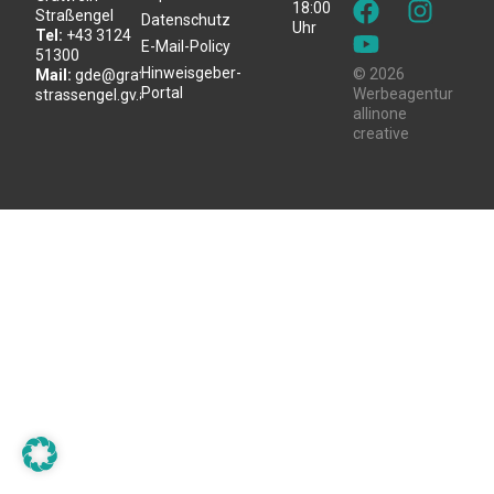
18:00
Straßengel
Datenschutz
Uhr
Tel:
+43 3124
E-Mail-Policy
51300
Hinweisgeber-
© 2026
Mail:
gde@gratwein-
Portal
Werbeagentur
strassengel.gv.at
allinone
creative