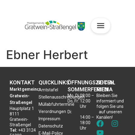
Ebner Herbert
KONTAKT
QUICKLINKS
ÖFFNUNGSZEITEN
SOCIAL
SOMMERFERIEN
MEDIA
Marktgemeinde
Amtstafel
Mo, Di,
08:00 –
Bleiben Sie
Gratwein-
Stellenausschreibungen
Do, Fr:
12:00
informiert und
Straßengel
Müllabfuhrtermine
Uhr
folgen Sie uns
Hauptplatz 1
Verordnungen
Di:
auf unseren
8111
14:00 –
Kanälen!
Impressum
Gratwein-
18:00
Straßengel
Datenschutz
Uhr
Tel:
+43 3124
E-Mail-Policy