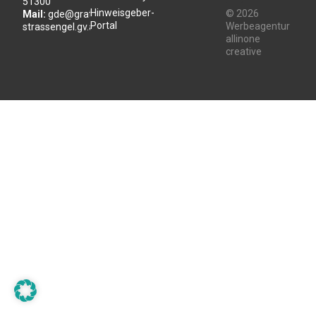
51300
Hinweisgeber-
© 2026
Mail:
gde@gratwein-
Portal
Werbeagentur
strassengel.gv.at
allinone
creative