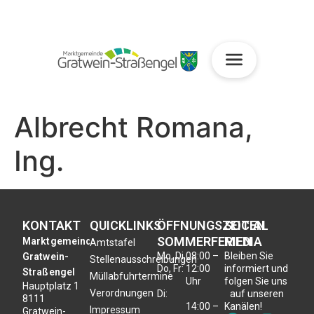
Albrecht Romana,
Ing.
KONTAKT
QUICKLINKS
ÖFFNUNGSZEITEN
SOCIAL
SOMMERFERIEN
MEDIA
Marktgemeinde
Amtstafel
Mo, Di,
08:00 –
Bleiben Sie
Gratwein-
Stellenausschreibungen
Do, Fr:
12:00
informiert und
Straßengel
Müllabfuhrtermine
Uhr
folgen Sie uns
Hauptplatz 1
Verordnungen
Di:
auf unseren
8111
14:00 –
Kanälen!
Impressum
Gratwein-