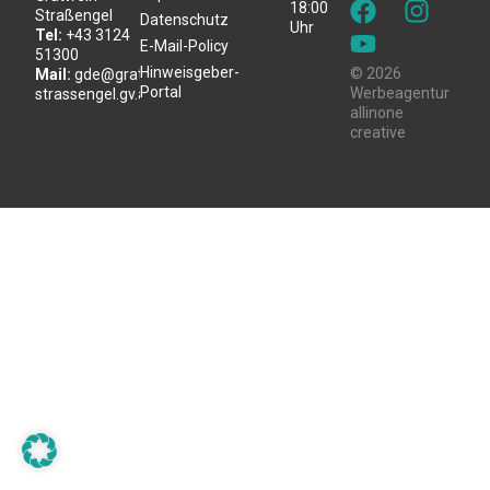
18:00
Straßengel
Datenschutz
Uhr
Tel:
+43 3124
E-Mail-Policy
51300
Hinweisgeber-
© 2026
Mail:
gde@gratwein-
Portal
Werbeagentur
strassengel.gv.at
allinone
creative