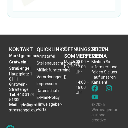
KONTAKT
QUICKLINKS
ÖFFNUNGSZEITEN
SOCIAL
SOMMERFERIEN
MEDIA
Marktgemeinde
Amtstafel
Mo, Di,
08:00 –
Bleiben Sie
Gratwein-
Stellenausschreibungen
Do, Fr:
12:00
informiert und
Straßengel
Müllabfuhrtermine
Uhr
folgen Sie uns
Hauptplatz 1
Verordnungen
Di:
auf unseren
8111
14:00 –
Kanälen!
Impressum
Gratwein-
18:00
Straßengel
Datenschutz
Uhr
Tel:
+43 3124
E-Mail-Policy
51300
Hinweisgeber-
© 2026
Mail:
gde@gratwein-
Portal
Werbeagentur
strassengel.gv.at
allinone
creative