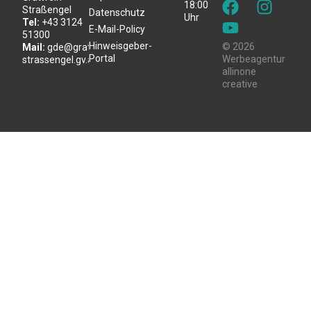
18:00
Straßengel
Datenschutz
Uhr
Tel:
+43 3124
E-Mail-Policy
51300
Hinweisgeber-
© 2026
Mail:
gde@gratwein-
Portal
Werbeagentur
strassengel.gv.at
allinone
creative