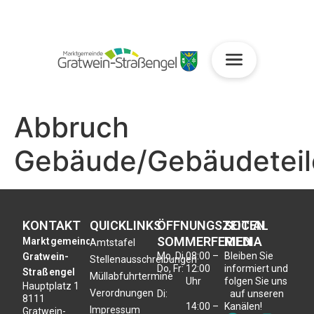
Abbruch
Gebäude/Gebäudeteil
KONTAKT
QUICKLINKS
ÖFFNUNGSZEITEN
SOCIAL
SOMMERFERIEN
MEDIA
Marktgemeinde
Amtstafel
Mo, Di,
08:00 –
Bleiben Sie
Gratwein-
Stellenausschreibungen
Do, Fr:
12:00
informiert und
Straßengel
Müllabfuhrtermine
Uhr
folgen Sie uns
Hauptplatz 1
Verordnungen
Di:
auf unseren
8111
14:00 –
Kanälen!
Impressum
Gratwein-