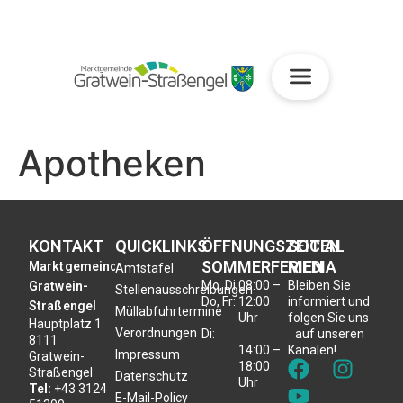
Apotheken
KONTAKT
QUICKLINKS
ÖFFNUNGSZEITEN
SOCIAL
SOMMERFERIEN
MEDIA
Marktgemeinde
Amtstafel
Mo, Di,
08:00 –
Bleiben Sie
Gratwein-
Stellenausschreibungen
Do, Fr:
12:00
informiert und
Straßengel
Müllabfuhrtermine
Uhr
folgen Sie uns
Hauptplatz 1
Verordnungen
Di:
auf unseren
8111
14:00 –
Kanälen!
Impressum
Gratwein-
18:00
Straßengel
Datenschutz
Uhr
Tel:
+43 3124
E-Mail-Policy