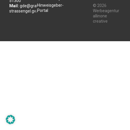
51300
Hinweisgeber-
© 2026
Mail:
gde@gratwein-
Portal
Werbeagentur
strassengel.gv.at
allinone
creative