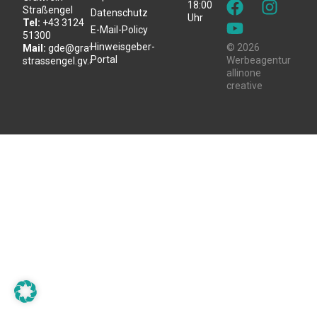
18:00
Straßengel
Datenschutz
Uhr
Tel:
+43 3124
E-Mail-Policy
51300
Hinweisgeber-
© 2026
Mail:
gde@gratwein-
Portal
Werbeagentur
strassengel.gv.at
allinone
creative