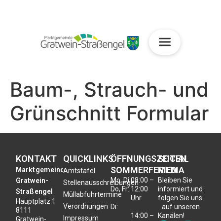
Baum-, Strauch- und
Grünschnitt Formular
KONTAKT
QUICKLINKS
ÖFFNUNGSZEITEN
SOCIAL
SOMMERFERIEN
MEDIA
Marktgemeinde
Amtstafel
Mo, Di,
08:00 –
Bleiben Sie
Gratwein-
Stellenausschreibungen
Do, Fr:
12:00
informiert und
Straßengel
Müllabfuhrtermine
Uhr
folgen Sie uns
Hauptplatz 1
Verordnungen
Di:
auf unseren
8111
14:00 –
Kanälen!
Impressum
Gratwein-