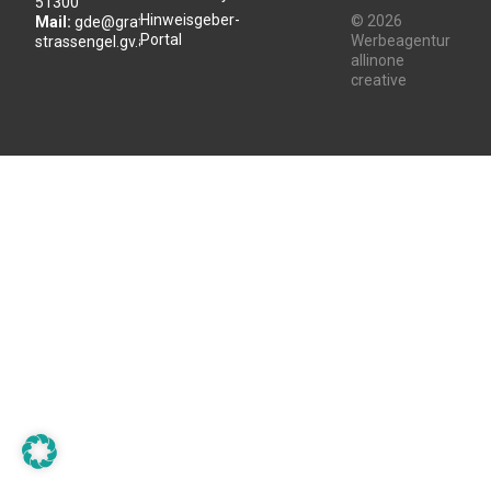
51300
Hinweisgeber-
© 2026
Mail:
gde@gratwein-
Portal
Werbeagentur
strassengel.gv.at
allinone
creative