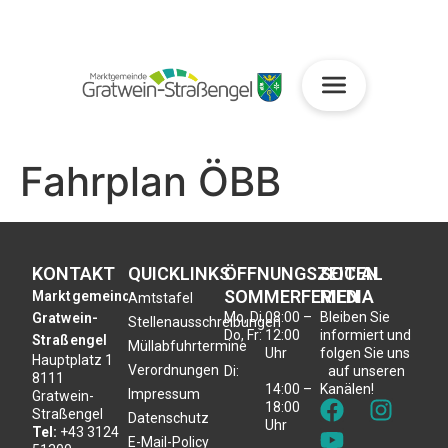
Fahrplan ÖBB
KONTAKT
QUICKLINKS
ÖFFNUNGSZEITEN
SOCIAL
SOMMERFERIEN
MEDIA
Marktgemeinde
Amtstafel
Mo, Di,
08:00 –
Bleiben Sie
Gratwein-
Stellenausschreibungen
Do, Fr:
12:00
informiert und
Straßengel
Müllabfuhrtermine
Uhr
folgen Sie uns
Hauptplatz 1
Verordnungen
Di:
auf unseren
8111
14:00 –
Kanälen!
Impressum
Gratwein-
18:00
Straßengel
Datenschutz
Uhr
Tel:
+43 3124
E-Mail-Policy