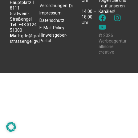
Uhr
folgen Sie uns
Hauptplatz 1
Verordnungen
Di:
auf unseren
8111
14:00 –
Kanälen!
Impressum
Gratwein-
18:00
Straßengel
Datenschutz
Uhr
Tel:
+43 3124
E-Mail-Policy
51300
Hinweisgeber-
© 2026
Mail:
gde@gratwein-
Portal
Werbeagentur
strassengel.gv.at
allinone
creative