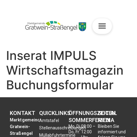
Inserat IMPULS
Wirtschaftsmagazin
Buchungsformular
KONTAKT
QUICKLINKS
ÖFFNUNGSZEITEN
SOCIAL
SOMMERFERIEN
MEDIA
Marktgemeinde
Amtstafel
Mo, Di,
08:00 –
Bleiben Sie
Gratwein-
Stellenausschreibungen
Do, Fr:
12:00
informiert und
Straßengel
Müllabfuhrtermine