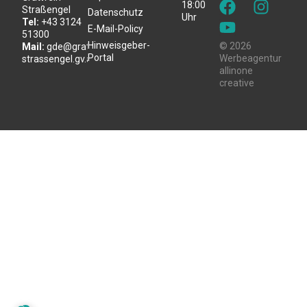
18:00
Straßengel
Datenschutz
Uhr
Tel:
+43 3124
E-Mail-Policy
51300
Hinweisgeber-
© 2026
Mail:
gde@gratwein-
Portal
Werbeagentur
strassengel.gv.at
allinone
creative