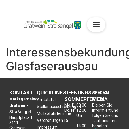
Interessensbekundun
Glasfaserausbau
KONTAKT
QUICKLINKS
ÖFFNUNGSZEITEN
SOCIAL
SOMMERFERIEN
MEDIA
Marktgemeinde
Amtstafel
Mo, Di,
08:00 –
Bleiben Sie
Gratwein-
Stellenausschreibungen
Do, Fr:
12:00
informiert und
Straßengel
Müllabfuhrtermine
Uhr
folgen Sie uns
Hauptplatz 1
Verordnungen
Di:
auf unseren
8111
14:00 –
Kanälen!
Impressum
Gratwein-