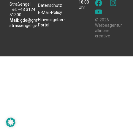
18:00
Straßengel
Datenschutz
Uhr
Tel:
+43 3124
E-Mail-Policy
51300
Hinweisgeber-
© 2026
Mail:
gde@gratwein-
Portal
Werbeagentur
strassengel.gv.at
allinone
creative