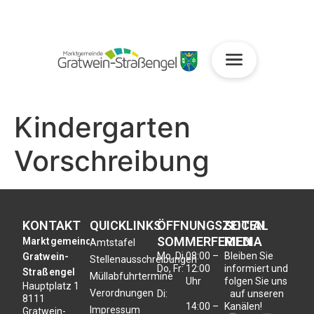
Kindergarten
Vorschreibung
KONTAKT
QUICKLINKS
ÖFFNUNGSZEITEN
SOCIAL
SOMMERFERIEN
MEDIA
Marktgemeinde
Amtstafel
Mo, Di,
08:00 –
Bleiben Sie
Gratwein-
Stellenausschreibungen
Do, Fr:
12:00
informiert und
Straßengel
Müllabfuhrtermine
Uhr
folgen Sie uns
Hauptplatz 1
Verordnungen
Di:
auf unseren
8111
14:00 –
Kanälen!
Impressum
Gratwein-