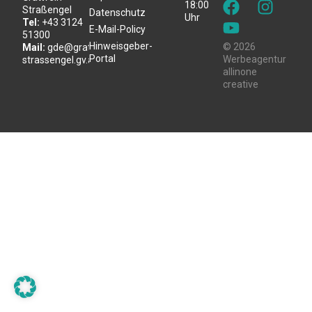
18:00
Straßengel
Datenschutz
Uhr
Tel:
+43 3124
E-Mail-Policy
51300
Hinweisgeber-
© 2026
Mail:
gde@gratwein-
Portal
Werbeagentur
strassengel.gv.at
allinone
creative