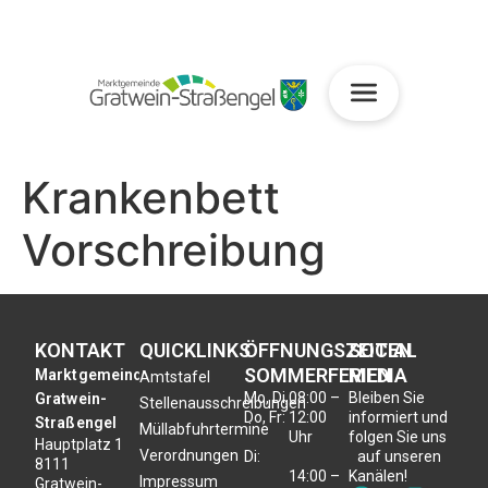
Krankenbett
Vorschreibung
KONTAKT
QUICKLINKS
ÖFFNUNGSZEITEN
SOCIAL
SOMMERFERIEN
MEDIA
Marktgemeinde
Amtstafel
Mo, Di,
08:00 –
Bleiben Sie
Gratwein-
Stellenausschreibungen
Do, Fr:
12:00
informiert und
Straßengel
Müllabfuhrtermine
Uhr
folgen Sie uns
Hauptplatz 1
Verordnungen
Di:
auf unseren
8111
14:00 –
Kanälen!
Impressum
Gratwein-