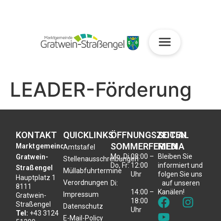
LEADER-Förderung
KONTAKT
QUICKLINKS
ÖFFNUNGSZEITEN
SOCIAL
SOMMERFERIEN
MEDIA
Marktgemeinde
Amtstafel
Mo, Di,
08:00 –
Bleiben Sie
Gratwein-
Stellenausschreibungen
Do, Fr:
12:00
informiert und
Straßengel
Müllabfuhrtermine
Uhr
folgen Sie uns
Hauptplatz 1
Verordnungen
Di:
auf unseren
8111
14:00 –
Kanälen!
Impressum
Gratwein-
18:00
Straßengel
Datenschutz
Uhr
Tel:
+43 3124
E-Mail-Policy