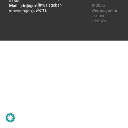
51300
Hinweisgeber-
© 2026
Mail:
gde@gratwein-
Portal
Werbeagentur
strassengel.gv.at
allinone
creative