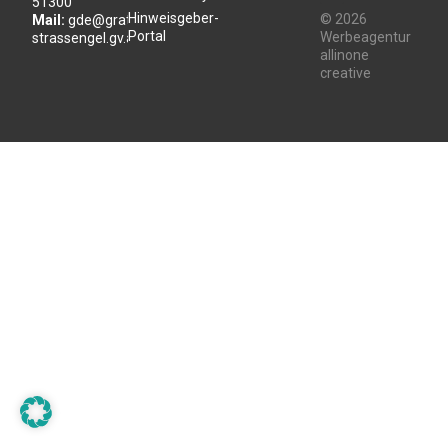
51300
Hinweisgeber-
© 2026
Mail:
gde@gratwein-
Portal
Werbeagentur
strassengel.gv.at
allinone
creative