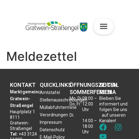
Meldezettel
KONTAKT
QUICKLINKS
ÖFFNUNGSZEITEN
SOCIAL
SOMMERFERIEN
MEDIA
Marktgemeinde
Amtstafel
Mo, Di,
08:00 –
Bleiben Sie
Gratwein-
Stellenausschreibungen
Do, Fr:
12:00
informiert und
Straßengel
Müllabfuhrtermine
Uhr
folgen Sie uns
Hauptplatz 1
Verordnungen
Di:
auf unseren
8111
14:00 –
Kanälen!
Impressum
Gratwein-
18:00
Straßengel
Datenschutz
Uhr
Tel:
+43 3124
E-Mail-Policy