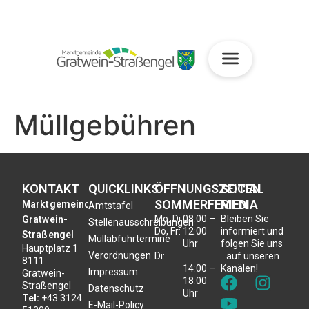
Müllgebühren
KONTAKT
QUICKLINKS
ÖFFNUNGSZEITEN
SOCIAL
SOMMERFERIEN
MEDIA
Marktgemeinde
Amtstafel
Mo, Di,
08:00 –
Bleiben Sie
Gratwein-
Stellenausschreibungen
Do, Fr:
12:00
informiert und
Straßengel
Müllabfuhrtermine
Uhr
folgen Sie uns
Hauptplatz 1
Verordnungen
Di:
auf unseren
8111
14:00 –
Kanälen!
Impressum
Gratwein-
18:00
Straßengel
Datenschutz
Uhr
Tel:
+43 3124
E-Mail-Policy