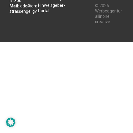
51300
Hinweisgeber-
© 2026
Mail:
gde@gratwein-
Portal
Werbeagentur
strassengel.gv.at
allinone
creative