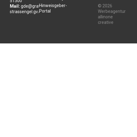
51300
Hinweisgeber-
© 2026
Mail:
gde@gratwein-
Portal
Werbeagentur
strassengel.gv.at
allinone
creative