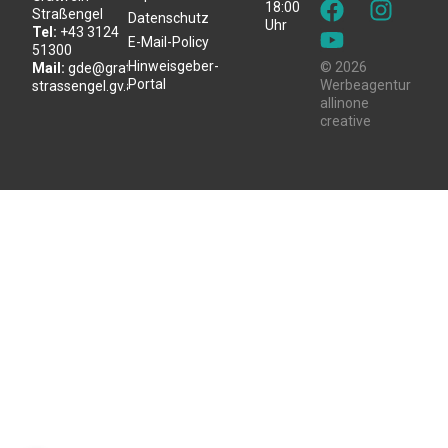
18:00
Straßengel
Datenschutz
Uhr
Tel:
+43 3124
E-Mail-Policy
51300
Hinweisgeber-
© 2026
Mail:
gde@gratwein-
Portal
Werbeagentur
strassengel.gv.at
allinone
creative