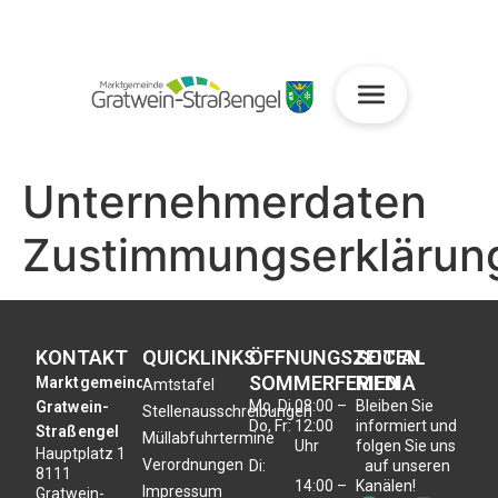
Unternehmerdaten
Zustimmungserklärun
KONTAKT
QUICKLINKS
ÖFFNUNGSZEITEN
SOCIAL
SOMMERFERIEN
MEDIA
Marktgemeinde
Amtstafel
Mo, Di,
08:00 –
Bleiben Sie
Gratwein-
Stellenausschreibungen
Do, Fr:
12:00
informiert und
Straßengel
Müllabfuhrtermine
Uhr
folgen Sie uns
Hauptplatz 1
Verordnungen
Di:
auf unseren
8111
14:00 –
Kanälen!
Impressum
Gratwein-