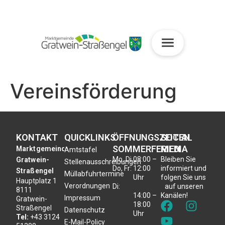
Vereinsförderung
KONTAKT
QUICKLINKS
ÖFFNUNGSZEITEN
SOCIAL
SOMMERFERIEN
MEDIA
Marktgemeinde
Amtstafel
Mo, Di,
08:00 –
Bleiben Sie
Gratwein-
Stellenausschreibungen
Do, Fr:
12:00
informiert und
Straßengel
Müllabfuhrtermine
Uhr
folgen Sie uns
Hauptplatz 1
Verordnungen
Di:
auf unseren
8111
14:00 –
Kanälen!
Impressum
Gratwein-
18:00
Straßengel
Datenschutz
Uhr
Tel:
+43 3124
E-Mail-Policy