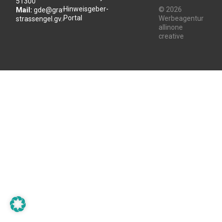
51300
Hinweisgeber-
© 2026
Mail:
gde@gratwein-
Portal
Werbeagentur
strassengel.gv.at
allinone
creative