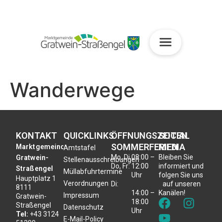
Wanderwege
KONTAKT
QUICKLINKS
ÖFFNUNGSZEITEN
SOCIAL
SOMMERFERIEN
MEDIA
Marktgemeinde
Amtstafel
Mo, Di,
08:00 –
Bleiben Sie
Gratwein-
Stellenausschreibungen
Do, Fr:
12:00
informiert und
Straßengel
Müllabfuhrtermine
Uhr
folgen Sie uns
Hauptplatz 1
Verordnungen
Di:
auf unseren
8111
14:00 –
Kanälen!
Impressum
Gratwein-
18:00
Straßengel
Datenschutz
Uhr
Tel:
+43 3124
E-Mail-Policy