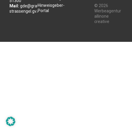
51300
Hinweisgeber-
© 2026
Mail:
gde@gratwein-
Portal
Werbeagentur
strassengel.gv.at
allinone
creative