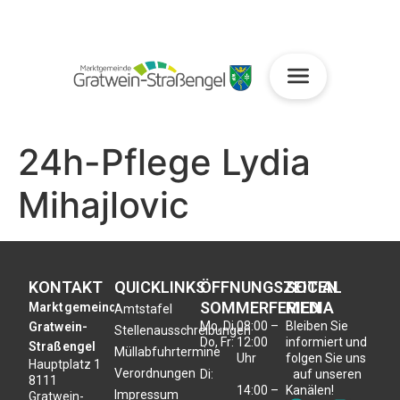
24h-Pflege Lydia
Mihajlovic
KONTAKT
QUICKLINKS
ÖFFNUNGSZEITEN
SOCIAL
SOMMERFERIEN
MEDIA
Marktgemeinde
Amtstafel
Mo, Di,
08:00 –
Bleiben Sie
Gratwein-
Stellenausschreibungen
Do, Fr:
12:00
informiert und
Straßengel
Müllabfuhrtermine
Uhr
folgen Sie uns
Hauptplatz 1
Verordnungen
Di:
auf unseren
8111
14:00 –
Kanälen!
Impressum
Gratwein-