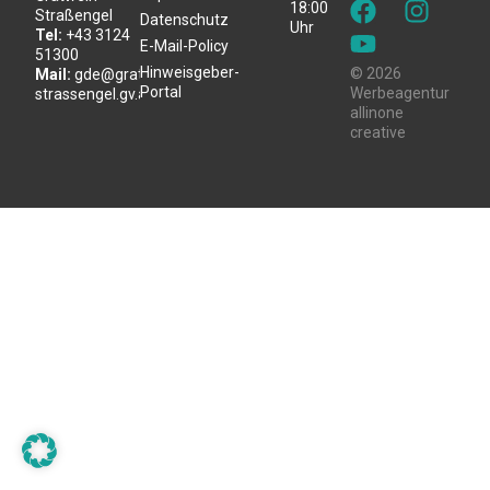
18:00
Straßengel
Datenschutz
Uhr
Tel:
+43 3124
E-Mail-Policy
51300
Hinweisgeber-
© 2026
Mail:
gde@gratwein-
Portal
Werbeagentur
strassengel.gv.at
allinone
creative