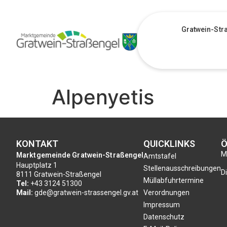
Gratwein-Str
Alpenyetis
KONTAKT
QUICKLINKS
Ö
Mo
Marktgemeinde Gratwein-Straßengel
Amtstafel
Hauptplatz 1
Stellenausschreibungen
Di
8111 Gratwein-Straßengel
Müllabfuhrtermine
Tel:
+43 3124 51300
Mail:
gde@gratwein-strassengel.gv.at
Verordnungen
Impressum
Datenschutz