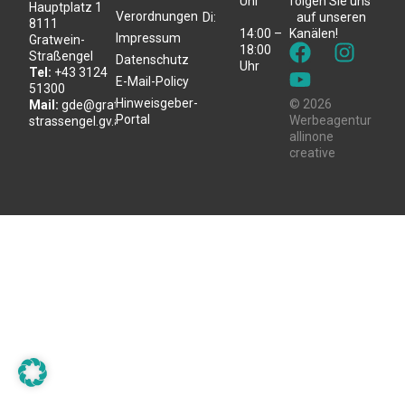
Uhr
folgen Sie uns
Hauptplatz 1
Verordnungen
Di:
auf unseren
8111
14:00 –
Kanälen!
Impressum
Gratwein-
18:00
Straßengel
Datenschutz
Uhr
Tel:
+43 3124
E-Mail-Policy
51300
Hinweisgeber-
© 2026
Mail:
gde@gratwein-
Portal
Werbeagentur
strassengel.gv.at
allinone
creative