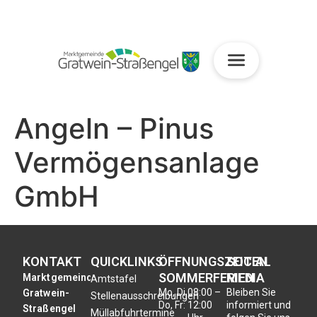
Angeln – Pinus
Vermögensanlage
GmbH
KONTAKT
QUICKLINKS
ÖFFNUNGSZEITEN
SOCIAL
SOMMERFERIEN
MEDIA
Marktgemeinde
Amtstafel
Mo, Di,
08:00 –
Bleiben Sie
Gratwein-
Stellenausschreibungen
Do, Fr:
12:00
informiert und
Straßengel
Müllabfuhrtermine