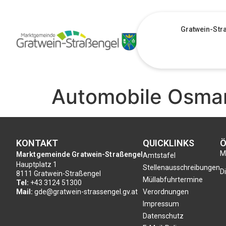
Gratwein-Str
Automobile Osma
KONTAKT
QUICKLINKS
Ö
Mo
Marktgemeinde Gratwein-Straßengel
Amtstafel
Hauptplatz 1
Stellenausschreibungen
Di
8111 Gratwein-Straßengel
Müllabfuhrtermine
Tel:
+43 3124 51300
Mail:
gde@gratwein-strassengel.gv.at
Verordnungen
Impressum
Datenschutz