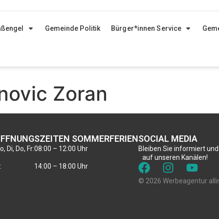
aßengel
Gemeinde Politik
Bürger*innen Service
Geme
novic Zoran
FFNUNGSZEITEN SOMMERFERIEN
SOCIAL MEDIA
, Di, Do, Fr:
08:00 – 12:00 Uhr
Bleiben Sie informiert und
auf unseren Kanälen!
:
14:00 – 18:00 Uhr
© 2026 Werbeagentur alli