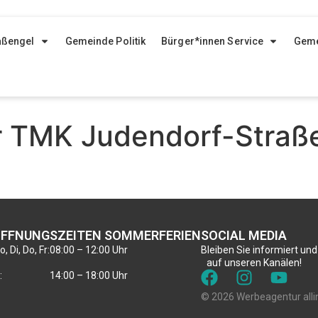
aßengel
Gemeinde Politik
Bürger*innen Service
Geme
r TMK Judendorf-Straße
FFNUNGSZEITEN SOMMERFERIEN
SOCIAL MEDIA
, Di, Do, Fr:
08:00 – 12:00 Uhr
Bleiben Sie informiert und
auf unseren Kanälen!
:
14:00 – 18:00 Uhr
© 2026 Werbeagentur alli