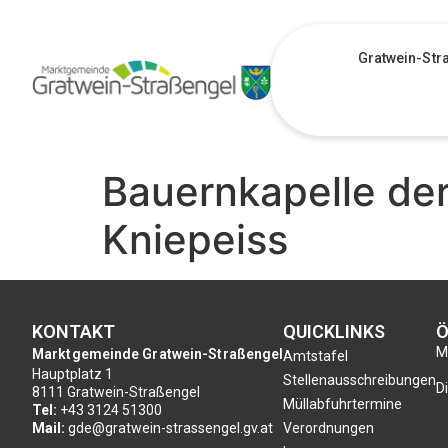
Gratwein-Str
Bauernkapelle de
Kniepeiss
KONTAKT
QUICKLINKS
Ö
Mo
Marktgemeinde Gratwein-Straßengel
Amtstafel
Hauptplatz 1
Stellenausschreibungen
Di
8111 Gratwein-Straßengel
Müllabfuhrtermine
Tel:
+43 3124 51300
Mail:
gde@gratwein-strassengel.gv.at
Verordnungen