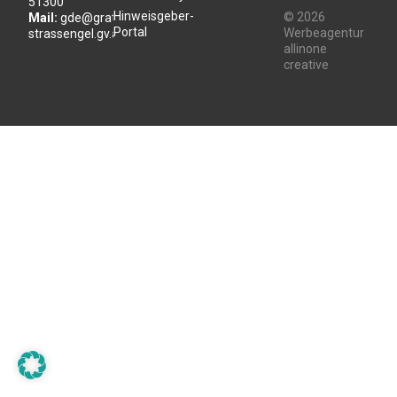
51300
Hinweisgeber-
© 2026
Mail:
gde@gratwein-
Portal
Werbeagentur
strassengel.gv.at
allinone
creative