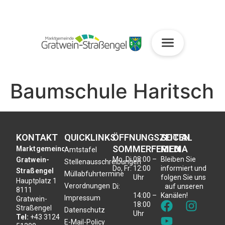
Baumschule Haritsch
KONTAKT
QUICKLINKS
ÖFFNUNGSZEITEN
SOCIAL
SOMMERFERIEN
MEDIA
Marktgemeinde
Amtstafel
Mo, Di,
08:00 –
Bleiben Sie
Gratwein-
Stellenausschreibungen
Do, Fr:
12:00
informiert und
Straßengel
Müllabfuhrtermine
Uhr
folgen Sie uns
Hauptplatz 1
Verordnungen
Di:
auf unseren
8111
14:00 –
Kanälen!
Impressum
Gratwein-
18:00
Straßengel
Datenschutz
Uhr
Tel:
+43 3124
E-Mail-Policy