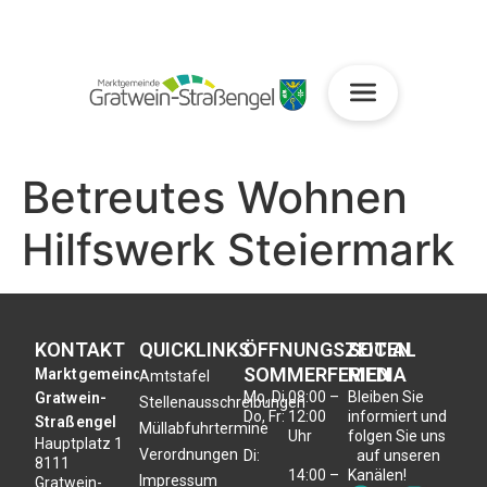
Betreutes Wohnen
Hilfswerk Steiermark
KONTAKT
QUICKLINKS
ÖFFNUNGSZEITEN
SOCIAL
SOMMERFERIEN
MEDIA
Marktgemeinde
Amtstafel
Mo, Di,
08:00 –
Bleiben Sie
Gratwein-
Stellenausschreibungen
Do, Fr:
12:00
informiert und
Straßengel
Müllabfuhrtermine
Uhr
folgen Sie uns
Hauptplatz 1
Verordnungen
Di:
auf unseren
8111
14:00 –
Kanälen!
Impressum
Gratwein-