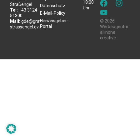
18:00
Straßengel
Datenschutz
Uhr
Tel:
+43 3124
E-Mail-Policy
51300
Hinweisgeber-
© 2026
Mail:
gde@gratwein-
Portal
Werbeagentur
strassengel.gv.at
allinone
creative