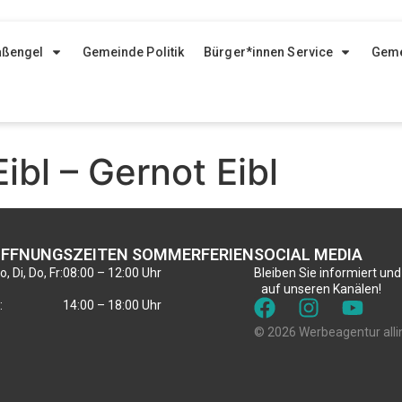
aßengel
Gemeinde Politik
Bürger*innen Service
Geme
ibl – Gernot Eibl
FFNUNGSZEITEN SOMMERFERIEN
SOCIAL MEDIA
, Di, Do, Fr:
08:00 – 12:00 Uhr
Bleiben Sie informiert und
auf unseren Kanälen!
:
14:00 – 18:00 Uhr
© 2026 Werbeagentur alli