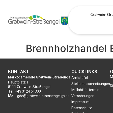
Gratwein-Str
Brennholzhandel E
KONTAKT
QUICKLINKS
Ö
Mo
Marktgemeinde Gratwein-Straßengel
Amtstafel
Hauptplatz 1
Stellenausschreibungen
Di
8111 Gratwein-Straßengel
Müllabfuhrtermine
Tel:
+43 3124 51300
Mail:
gde@gratwein-strassengel.gv.at
Verordnungen
Impressum
Datenschutz