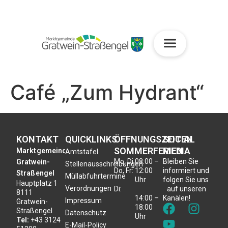
Café „Zum Hydrant“
KONTAKT
QUICKLINKS
ÖFFNUNGSZEITEN
SOCIAL
SOMMERFERIEN
MEDIA
Marktgemeinde
Amtstafel
Mo, Di,
08:00 –
Bleiben Sie
Gratwein-
Stellenausschreibungen
Do, Fr:
12:00
informiert und
Straßengel
Müllabfuhrtermine
Uhr
folgen Sie uns
Hauptplatz 1
Verordnungen
Di:
auf unseren
8111
14:00 –
Kanälen!
Impressum
Gratwein-
18:00
Straßengel
Datenschutz
Uhr
Tel:
+43 3124
E-Mail-Policy