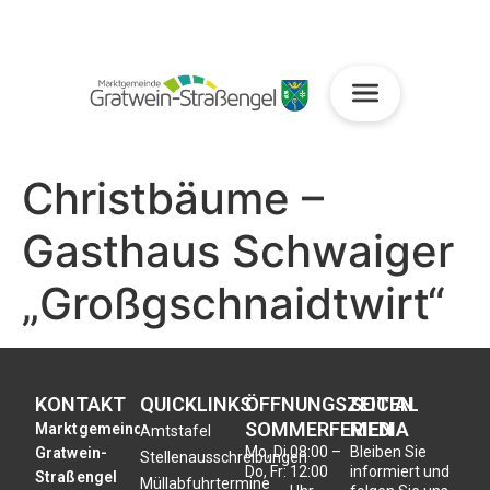
Christbäume –
Gasthaus Schwaiger
„Großgschnaidtwirt“
KONTAKT
QUICKLINKS
ÖFFNUNGSZEITEN
SOCIAL
SOMMERFERIEN
MEDIA
Marktgemeinde
Amtstafel
Mo, Di,
08:00 –
Bleiben Sie
Gratwein-
Stellenausschreibungen
Do, Fr:
12:00
informiert und
Straßengel
Müllabfuhrtermine