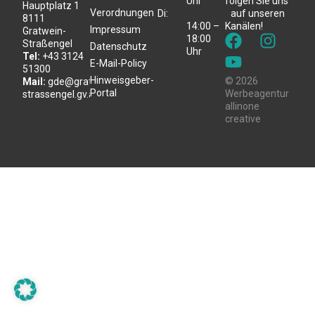
Uhr
folgen Sie uns
Hauptplatz 1
Verordnungen
Di:
auf unseren
8111
14:00 –
Kanälen!
Impressum
Gratwein-
18:00
Straßengel
Datenschutz
Uhr
Tel:
+43 3124
E-Mail-Policy
51300
Hinweisgeber-
© 2026
Mail:
gde@gratwein-
Portal
Werbeagentur
strassengel.gv.at
allinone
creative