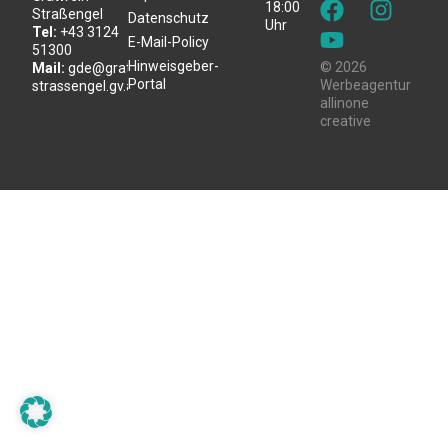
18:00
Straßengel
Datenschutz
Uhr
Tel:
+43 3124
E-Mail-Policy
51300
Hinweisgeber-
© 2026
Mail:
gde@gratwein-
Portal
Werbeagentur
strassengel.gv.at
allinone
creative