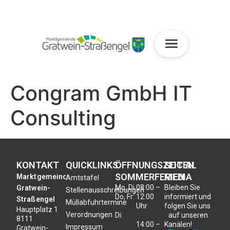
Congram GmbH IT
Consulting
KONTAKT
QUICKLINKS
ÖFFNUNGSZEITEN
SOCIAL
SOMMERFERIEN
MEDIA
Marktgemeinde
Amtstafel
Mo, Di,
08:00 –
Bleiben Sie
Gratwein-
Stellenausschreibungen
Do, Fr:
12:00
informiert und
Straßengel
Müllabfuhrtermine
Uhr
folgen Sie uns
Hauptplatz 1
Verordnungen
Di:
auf unseren
8111
14:00 –
Kanälen!
Impressum
Gratwein-