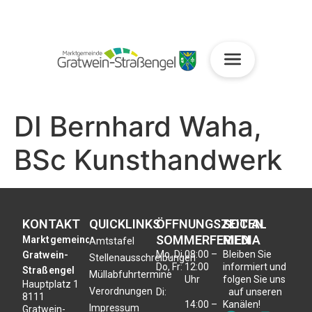
DI Bernhard Waha,
BSc Kunsthandwerk
KONTAKT
QUICKLINKS
ÖFFNUNGSZEITEN
SOCIAL
SOMMERFERIEN
MEDIA
Marktgemeinde
Amtstafel
Mo, Di,
08:00 –
Bleiben Sie
Gratwein-
Stellenausschreibungen
Do, Fr:
12:00
informiert und
Straßengel
Müllabfuhrtermine
Uhr
folgen Sie uns
Hauptplatz 1
Verordnungen
Di:
auf unseren
8111
14:00 –
Kanälen!
Impressum
Gratwein-