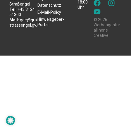
18:00
Straßengel
Datenschutz
Uhr
Tel:
+43 3124
E-Mail-Policy
51300
Hinweisgeber-
© 2026
Mail:
gde@gratwein-
Portal
Werbeagentur
strassengel.gv.at
allinone
creative