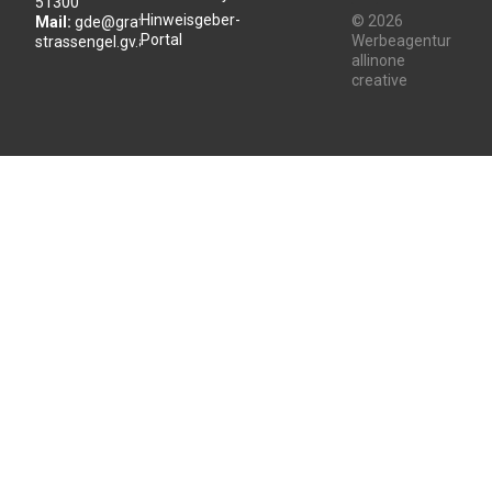
51300
Hinweisgeber-
© 2026
Mail:
gde@gratwein-
Portal
Werbeagentur
strassengel.gv.at
allinone
creative