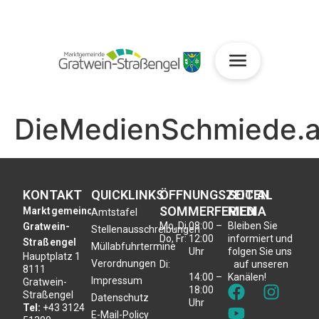
DieMedienSchmiede.a
KONTAKT
QUICKLINKS
ÖFFNUNGSZEITEN
SOCIAL
SOMMERFERIEN
MEDIA
Marktgemeinde
Amtstafel
Mo, Di,
08:00 –
Bleiben Sie
Gratwein-
Stellenausschreibungen
Do, Fr:
12:00
informiert und
Straßengel
Müllabfuhrtermine
Uhr
folgen Sie uns
Hauptplatz 1
Verordnungen
Di:
auf unseren
8111
14:00 –
Kanälen!
Impressum
Gratwein-
18:00
Straßengel
Datenschutz
Uhr
Tel:
+43 3124
E-Mail-Policy