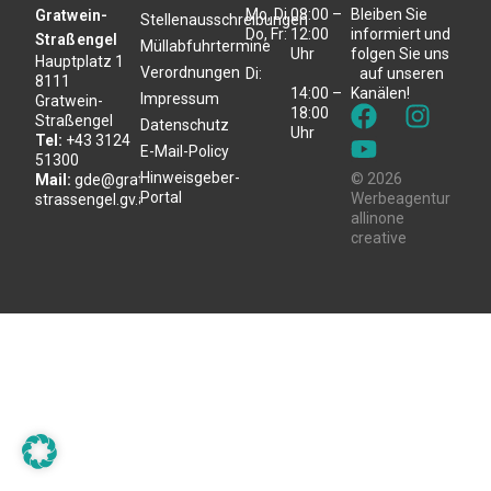
Mo, Di,
08:00 –
Bleiben Sie
Gratwein-
Stellenausschreibungen
Do, Fr:
12:00
informiert und
Straßengel
Müllabfuhrtermine
Uhr
folgen Sie uns
Hauptplatz 1
Verordnungen
Di:
auf unseren
8111
14:00 –
Kanälen!
Impressum
Gratwein-
18:00
Straßengel
Datenschutz
Uhr
Tel:
+43 3124
E-Mail-Policy
51300
Hinweisgeber-
© 2026
Mail:
gde@gratwein-
Portal
Werbeagentur
strassengel.gv.at
allinone
creative