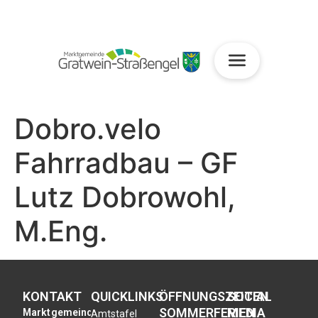
Dobro.velo
Fahrradbau – GF
Lutz Dobrowohl,
M.Eng.
KONTAKT
QUICKLINKS
ÖFFNUNGSZEITEN
SOCIAL
SOMMERFERIEN
MEDIA
Marktgemeinde
Amtstafel