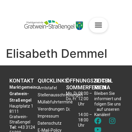
Elisabeth Demmel
KONTAKT
QUICKLINKS
ÖFFNUNGSZEITEN
SOCIAL
SOMMERFERIEN
MEDIA
Marktgemeinde
Amtstafel
Mo, Di,
08:00 –
Bleiben Sie
Gratwein-
Stellenausschreibungen
Do, Fr:
12:00
informiert und
Straßengel
Müllabfuhrtermine
Uhr
folgen Sie uns
Hauptplatz 1
Verordnungen
Di:
auf unseren
8111
14:00 –
Kanälen!
Impressum
Gratwein-
18:00
Straßengel
Datenschutz
Uhr
Tel:
+43 3124
E-Mail-Policy