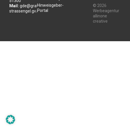
51300
Hinweisgeber-
© 2026
Mail:
gde@gratwein-
Portal
Werbeagentur
strassengel.gv.at
allinone
creative